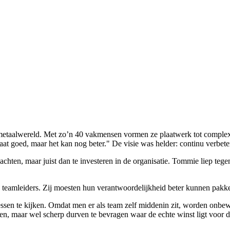
metaalwereld. Met zo’n 40 vakmensen vormen ze plaatwerk tot complexe
at goed, maar het kan nog beter." De visie was helder: continu verbet
achten, maar juist dan te investeren in de organisatie. Tommie liep teg
 teamleiders. Zij moesten hun verantwoordelijkheid beter kunnen pakken
ocessen te kijken. Omdat men er als team zelf middenin zit, worden onb
en, maar wel scherp durven te bevragen waar de echte winst ligt voor d