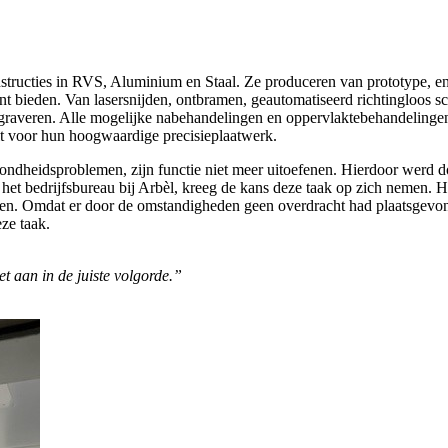
ructies in RVS, Aluminium en Staal. Ze produceren van prototype, enkel
 bieden. Van lasersnijden, ontbramen, geautomatiseerd richtingloos schu
ergraveren. Alle mogelijke nabehandelingen en oppervlaktebehandelinge
t voor hun hoogwaardige precisieplaatwerk.
zondheidsproblemen, zijn functie niet meer uitoefenen. Hierdoor werd d
 bedrijfsbureau bij Arbèl, kreeg de kans deze taak op zich nemen. Hij 
men. Omdat er door de omstandigheden geen overdracht had plaatsgevonde
ze taak.
t aan in de juiste volgorde.”