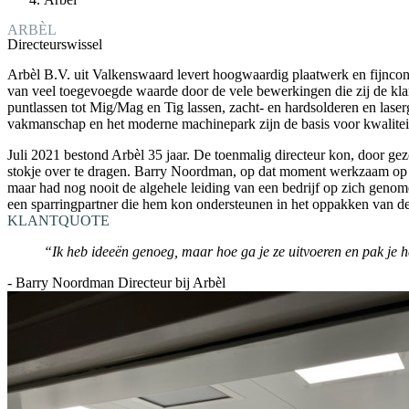
ARBÈL
Directeurswissel
Arbèl B.V. uit Valkenswaard levert hoogwaardig plaatwerk en fijnconst
van veel toegevoegde waarde door de vele bewerkingen die zij de klant
puntlassen tot Mig/Mag en Tig lassen, zacht- en hardsolderen en las
vakmanschap en het moderne machinepark zijn de basis voor kwalitei
Juli 2021 bestond Arbèl 35 jaar. De toenmalig directeur kon, door ge
stokje over te dragen. Barry Noordman, op dat moment werkzaam op het
maar had nog nooit de algehele leiding van een bedrijf op zich geno
een sparringpartner die hem kon ondersteunen in het oppakken van de
KLANTQUOTE
“Ik heb ideeën genoeg, maar hoe ga je ze uitvoeren en pak je he
- Barry Noordman Directeur bij Arbèl