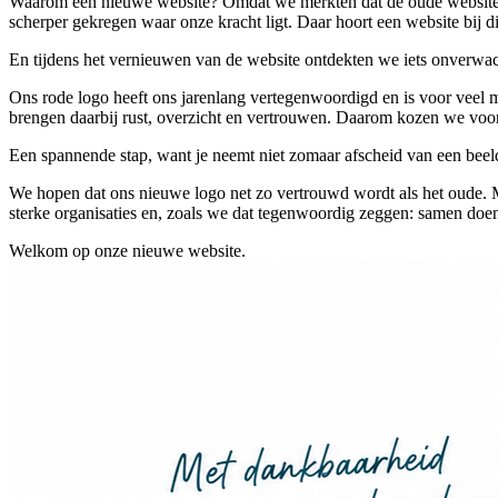
Waarom een nieuwe website? Omdat we merkten dat de oude website nie
scherper gekregen waar onze kracht ligt. Daar hoort een website bij die
En tijdens het vernieuwen van de website ontdekten we iets onverwac
Ons rode logo heeft ons jarenlang vertegenwoordigd en is voor veel m
brengen daarbij rust, overzicht en vertrouwen. Daarom kozen we voor 
Een spannende stap, want je neemt niet zomaar afscheid van een beeldme
We hopen dat ons nieuwe logo net zo vertrouwd wordt als het oude.
sterke organisaties en, zoals we dat tegenwoordig zeggen: samen doen
Welkom op onze nieuwe website.