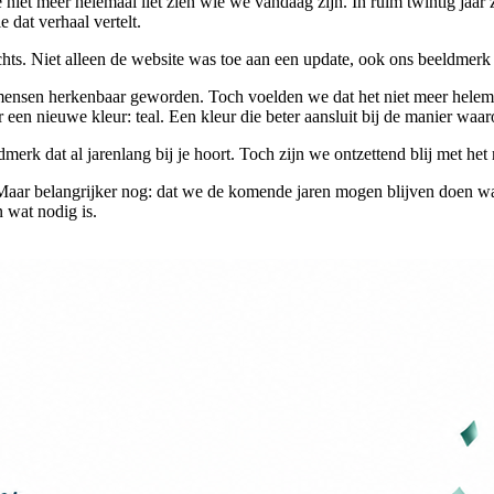
t meer helemaal liet zien wie we vandaag zijn. In ruim twintig jaar z
 dat verhaal vertelt.
hts. Niet alleen de website was toe aan een update, ook ons beeldmer
ensen herkenbaar geworden. Toch voelden we dat het niet meer helemaal
een nieuwe kleur: teal. Een kleur die beter aansluit bij de manier waa
rk dat al jarenlang bij je hoort. Toch zijn we ontzettend blij met het r
 Maar belangrijker nog: dat we de komende jaren mogen blijven doen w
 wat nodig is.